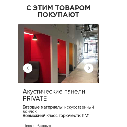
С ЭТИМ ТОВАРОМ
ПОКУПАЮТ
Акустические панели
Кресл
PRIVATE
Базовые материалы:
искусственный
Материал
войлок
Возможный класс горючести:
КМ1,
КМ2
Цена за базовую
Цена за ба