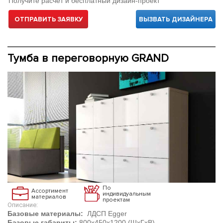
Получите расчет и бесплатный дизайн-проект
ОТПРАВИТЬ ЗАЯВКУ
ВЫЗВАТЬ ДИЗАЙНЕРА
Тумба в переговорную GRAND
По
Ассортимент
индивидуальным
материалов
проектам
Описание:
Базовые материалы:
ЛДСП Egger
Базовые габариты:
800х450х1200 (ШхГхВ)