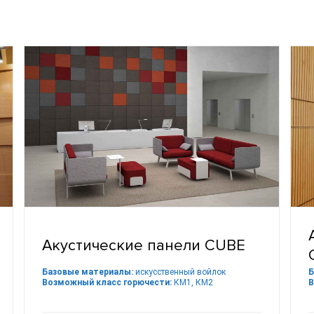
Акустические панели CUBE
Базовые материалы:
искусственный войлок
Б
Возможный класс горючести:
КМ1, КМ2
В