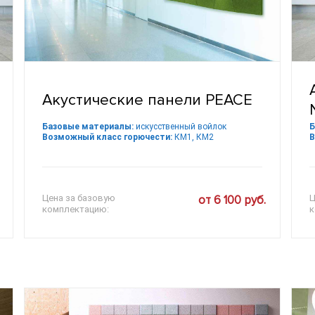
Акустические панели PEACE
Базовые материалы:
искусственный войлок
Б
Возможный класс горючести:
КМ1, КМ2
В
Цена за базовую
от 6 100 руб.
Ц
комплектацию:
к