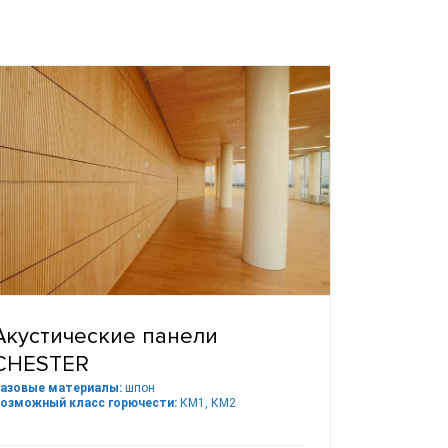
Акустические панели
CHESTER
азовые материалы:
шпон
озможный класс горючести:
КМ1, КМ2