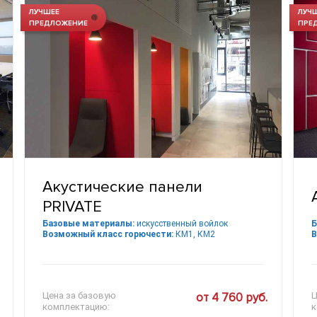
ЛУЧШЕЕ
ЛУЧ
ПРЕДЛОЖЕНИЕ
ПРЕ
Акустические панели
PRIVATE
Базовые материалы:
искусственный войлок
Б
Возможный класс горючести:
КМ1, КМ2
В
Цена за базовую
от 4 760 руб.
Ц
комплектацию:
к