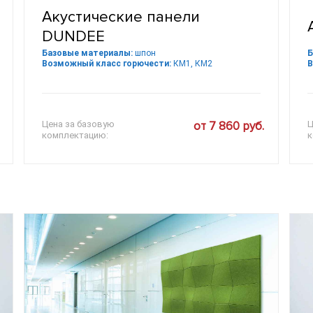
Акустические панели
DUNDEE
Базовые материалы:
шпон
Б
Возможный класс горючести:
КМ1, КМ2
В
Цена за базовую
от 7 860 руб.
Ц
комплектацию:
к