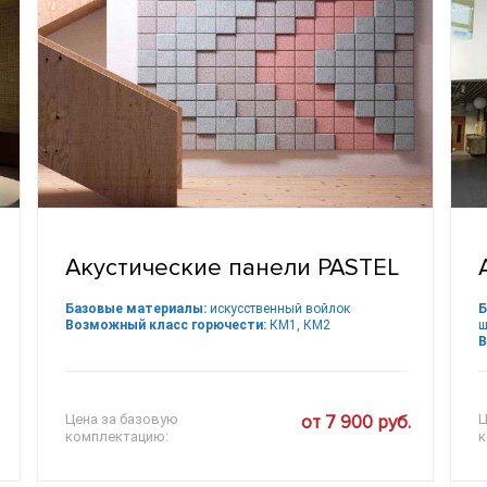
Акустические панели PASTEL
Базовые материалы:
искусственный войлок
Б
Возможный класс горючести:
КМ1, КМ2
ш
В
Цена за базовую
от 7 900 руб.
Ц
комплектацию:
к