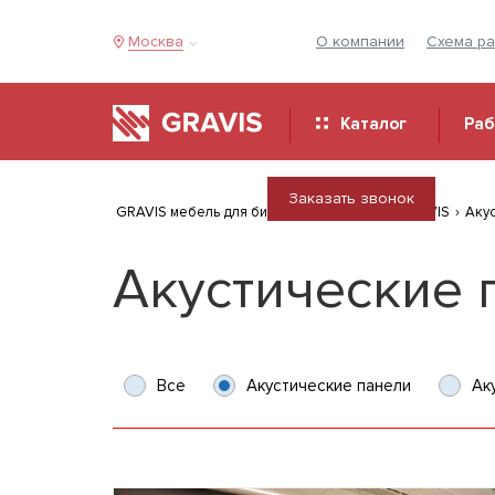
Москва
О компании
Схема р
Каталог
Ра
Заказать звонок
GRAVIS мебель для бизнеса
›
Продукция GRAVIS
›
Аку
Акустические 
Все
Акустические панели
Ак