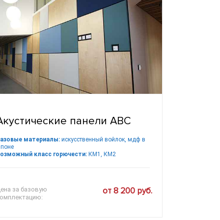
Акустические панели ABC
азовые материалы:
искусственный войлок, мдф в
поне
озможный класс горючести:
КМ1, КМ2
ена за базовую
от 8 200 руб.
омплектацию: