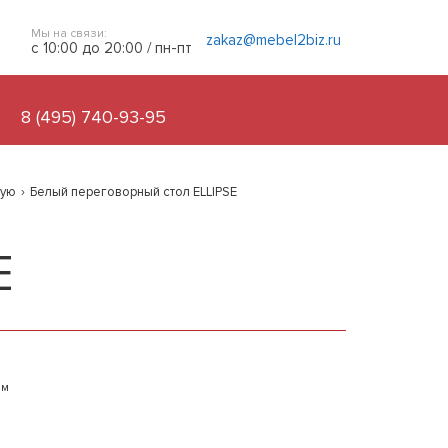
Мы на связи:
zakaz@mebel2biz.ru
с 10:00 до 20:00 / пн-пт
8 (495) 740-93-95
ную
›
Белый переговорный стол ELLIPSE
E
ым