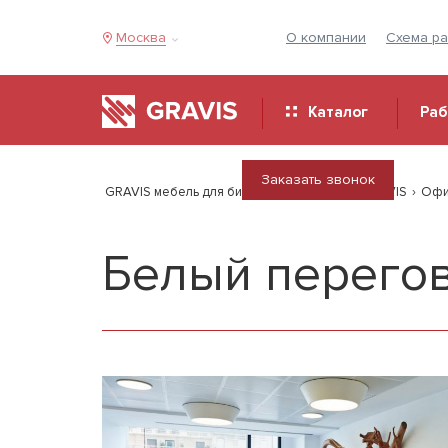
Москва
О компании
Схема р
Каталог
Ра
Заказать звонок
GRAVIS мебель для бизнеса
›
Продукция GRAVIS
›
Офи
Белый перегов