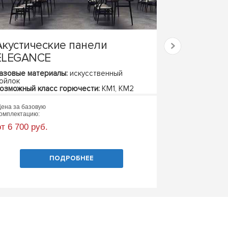
Акустические панели
Акустичес
ELEGANCE
ECOZONE
азовые материалы:
искусственный
Базовые матер
ойлок
Возможный кла
озможный класс горючести:
КМ1, КМ2
ена за базовую
Цена за базовую
омплектацию:
комплектацию:
от 6 700 руб.
от 12 100 руб
ПОДРОБНЕЕ