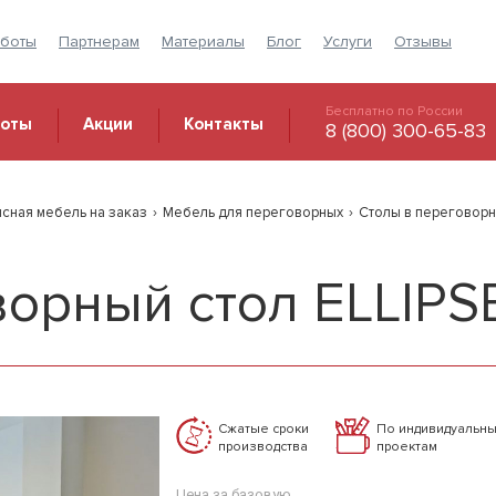
аботы
Партнерам
Материалы
Блог
Услуги
Отзывы
Бесплатно по России
боты
Акции
Контакты
8 (800) 300-65-83
сная мебель на заказ
›
Мебель для переговорных
›
Столы в переговор
орный стол ELLIPS
Сжатые сроки
По индивидуальн
производства
проектам
Цена за базовую