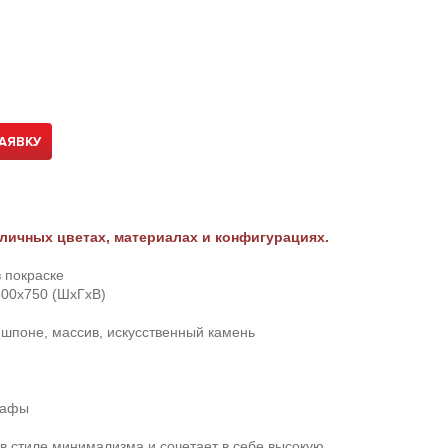
АЯВКУ
личных цветах, материалах и конфигурациях.
 покраске
00х750 (ШхГхВ)
 шпоне, массив, искусственный камень
кафы
в стиле минимализма и сочетает в себе высокую