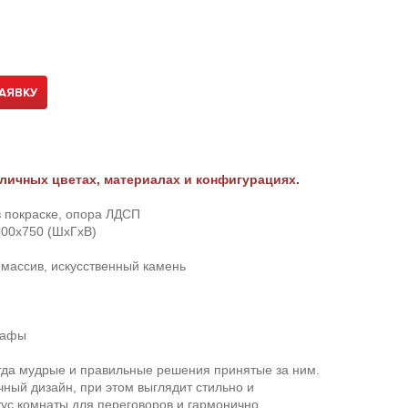
АЯВКУ
личных цветах, материалах и конфигурациях.
 покраске, опора ЛДСП
00х750 (ШхГхВ)
массив, искусственный камень
кафы
гда мудрые и правильные решения принятые за ним.
ный дизайн, при этом выглядит стильно и
тус комнаты для переговоров и гармонично