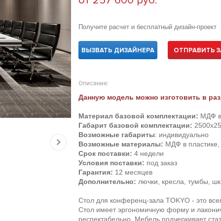
от 257 600 руб.
Получите расчет и бесплатный дизайн-проект
ВЫЗВАТЬ ДИЗАЙНЕРА
ОТПРАВИТЬ З
Описание:
Данную модель можно изготовить в раз
Материал базовой комплектации:
МДФ в
Габарит базовой комплектации:
2500х25
Возможные габариты
: индивидуально
Возможные материалы:
МДФ в пластике, 
Срок поставки:
4 недели
Условия поставки:
под заказ
Гарантия:
12 месяцев
Дополнительно:
лючки, кресла, тумбы, ш
Стол для конференц-зала TOKYO - это все
Стол имеет эргономичную форму и лаконич
респектабельно. Мебель подчеркивает ста