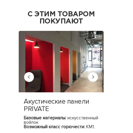
С ЭТИМ ТОВАРОМ
ПОКУПАЮТ
Акустические панели
Тумба
PRIVATE
GRAN
Базовые материалы:
искусственный
Базовые 
войлок
Базовые 
Возможный класс горючести:
КМ1,
(ШхГхВ)
КМ2