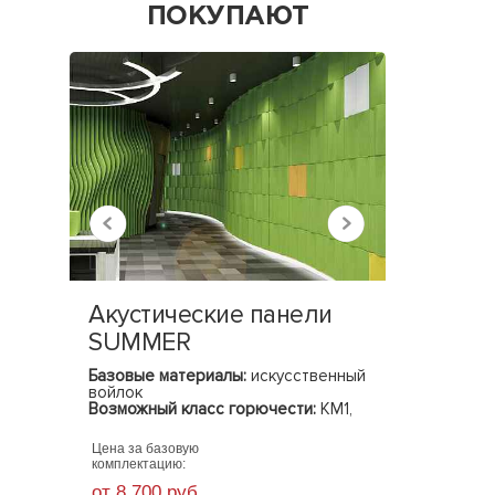
ПОКУПАЮТ
Акустические панели
Шкаф 
SUMMER
LACON
Базовые материалы:
искусственный
Базовые 
войлок
Базовые 
Возможный класс горючести:
КМ1,
(ШхГхВ)
КМ2
Цена за базовую
Цена за ба
комплектацию:
комплекта
от 8 700 руб.
от 55 60