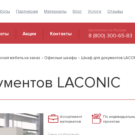
аботы
Партнерам
Материалы
Блог
Услуги
Отзывы
Бесплатно по России
боты
Акции
Контакты
8 (800) 300-65-83
сная мебель на заказ
›
Офисные шкафы
›
Шкаф для документов LACO
ументов LACONIC
Ассортимент
По индивидуальн
материалов
проектам
Цена за базовую