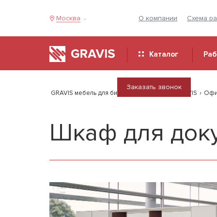
Москва
О компании
Схема р
Каталог
Ра
Заказать звонок
GRAVIS мебель для бизнеса
›
Продукция GRAVIS
›
Офи
Шкаф для док