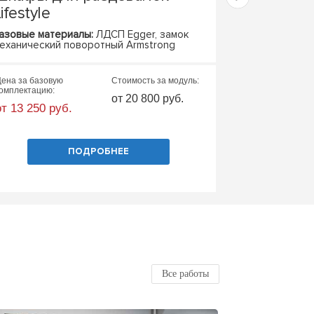
ifestyle
места STA
азовые материалы:
ЛДСП Egger, замок
Базовые матер
еханический поворотный Armstrong
металлокаркас,
Базовые габар
ена за базовую
Стоимость за модуль:
Цена за базовую
омплектацию:
комплектацию:
от 20 800 руб.
от 13 250 руб.
от 19 000 руб
ПОДРОБНЕЕ
Все работы