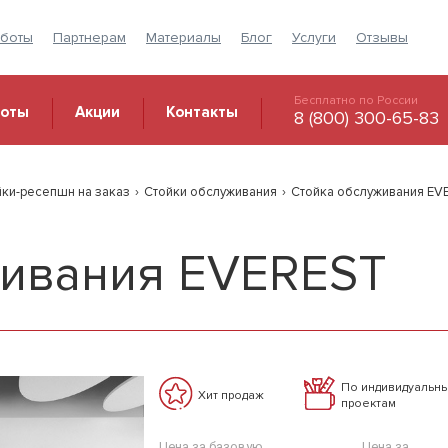
аботы
Партнерам
Материалы
Блог
Услуги
Отзывы
Бесплатно по России
боты
Акции
Контакты
8 (800) 300-65-83
йки-ресепшн на заказ
›
Стойки обслуживания
›
Стойка обслуживания EV
живания EVEREST
По индивидуальн
Хит продаж
проектам
Цена за базовую
Цена за