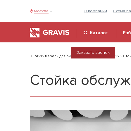
Москва
О компании
Схема р
Каталог
Ра
Заказать звонок
GRAVIS мебель для бизнеса
›
Продукция GRAVIS
›
Сто
Стойка обслу