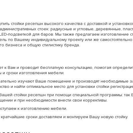
пить стойки ресепшн высокого качества с доставкой и установко
административных стоек: радиусные и угловые, деревянные, пла
LED-подсветкой для баров. Мы также предлагаем изготовление ст
ель по Вашему индивидуальному проекту или же самостоятельно
го бизнеса и общую стилистику бренда.
 к Вам и проводит бесплатную консультацию, помогая определит
ы и сроки изготовления мебели.
мательно изучают Ваше помещение и производят необходимые з
тво и найти оптимальное место для установки стойки регистраци
Вашей стойки ресепшн при помощи специальной программы: так 
щении и при необходимости внести свои коррективы.
иступаем к изготовлению мебели.
в кратчайшие сроки доставляем и монтируем Вашу новую стойку.