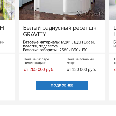
TH
Белый радиусный ресепшн
GRAVITY
L
тик
Базовые материалы:
МДФ,
ЛДСП Egger,
Б
пластик, подсветка
м
Базовые габариты:
2580х1350х1150
(ШхГхВ)
Цена за базовую
Цена за погонный
Ц
комплектацию:
метр:
к
от 265 000 руб.
от 130 000 руб.
ПОДРОБНЕЕ