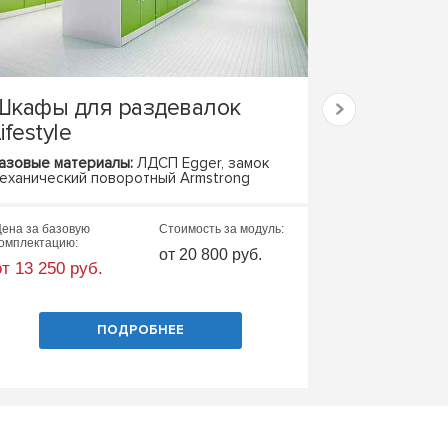
Шкафы для раздевалок
Бенч-сист
ifestyle
места STA
азовые материалы:
ЛДСП Egger, замок
Базовые матер
еханический поворотный Armstrong
металлокаркас,
Базовые габар
ена за базовую
Стоимость за модуль:
Цена за базовую
омплектацию:
комплектацию:
от 20 800 руб.
от 13 250 руб.
от 19 000 руб
ПОДРОБНЕЕ