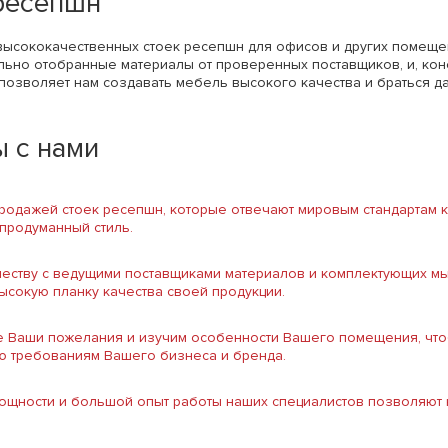
ресепшн
высококачественных стоек ресепшн для офисов и других помеще
ельно отобранные материалы от проверенных поставщиков, и, ко
 позволяет нам создавать мебель высокого качества и браться
 с нами
одажей стоек ресепшн, которые отвечают мировым стандартам к
 продуманный стиль.
честву с ведущими поставщиками материалов и комплектующих м
высокую планку качества своей продукции.
се Ваши пожелания и изучим особенности Вашего помещения, что
ю требованиям Вашего бизнеса и бренда.
щности и большой опыт работы наших специалистов позволяют н