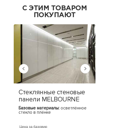
С ЭТИМ ТОВАРОМ
ПОКУПАЮТ
Стеклянные стеновые
Стекля
панели MELBOURNE
панели
Базовые материалы:
осветлённое
Базовые ма
стекло в плёнке
стекло в пл
Цена за базовую
Цена за базо