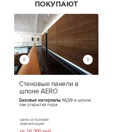
ПОКУПАЮТ
Стеновые панели в
Стеновы
шпоне AERO
шпоне 
Базовые материалы:
МДФ в шпоне,
Базовые ма
лак открытая пора
МДФ в шпон
Цена за базовую
Цена за базо
комплектацию:
комплектацию
от 16 300 руб.
от 12 700 