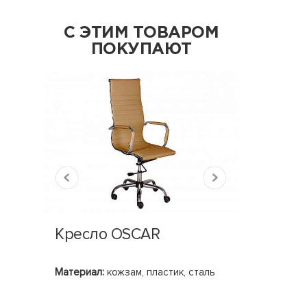
С ЭТИМ ТОВАРОМ
ПОКУПАЮТ
Кресло OSCAR
Акуст
ECOZ
Материал:
кожзам, пластик, сталь
Базовые 
Возможны
КМ2