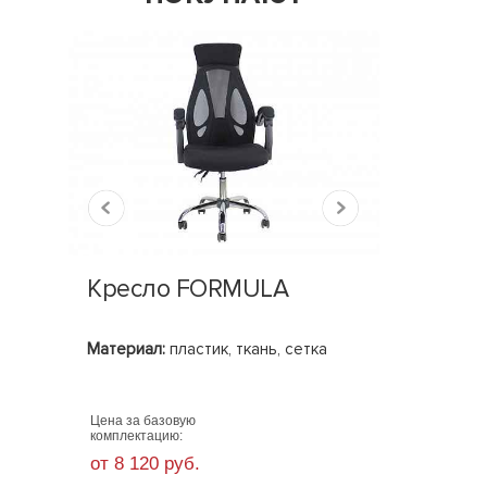
Кресло FORMULA
Мобил
Материал:
пластик, ткань, сетка
Базовые 
Базовые 
450х500х
Цена за базовую
Цена за ба
комплектацию:
комплекта
от 8 120 руб.
от 7 730