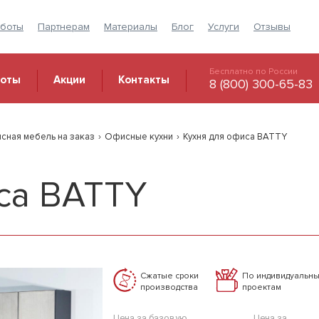
аботы
Партнерам
Материалы
Блог
Услуги
Отзывы
Бесплатно по России
боты
Акции
Контакты
8 (800) 300-65-83
сная мебель на заказ
›
Офисные кухни
›
Кухня для офиса BATTY
са BATTY
Сжатые сроки
По индивидуальн
производства
проектам
Цена за базовую
Цена за