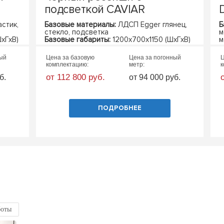
подсветкой CAVIAR
стик,
Базовые материалы:
ЛДСП Egger глянец,
Б
стекло, подсветка
м
хГхВ)
Базовые габариты:
1200х700х1150 (ШхГхВ)
м
Б
ный
Цена за базовую
Цена за погонный
Ц
комплектацию:
метр:
к
от 112 800 руб.
б.
от 94 000 руб.
ПОДРОБНЕЕ
боты