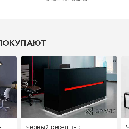
 ПОКУПАЮТ
н
Черный ресепшн с