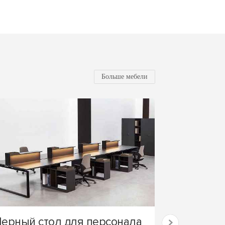
Больше мебели
Черный стол для персонала
Стол в пе