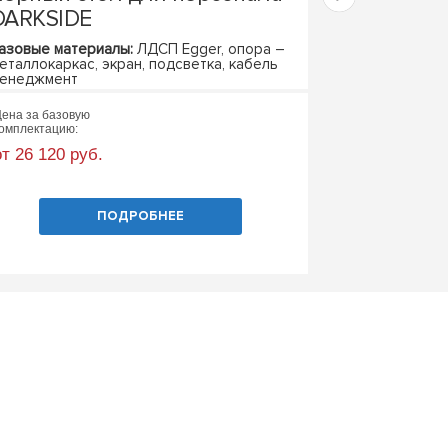
DARKSIDE
DIPLOMAT
азовые материалы:
ЛДСП Egger, опора –
Базовые матер
еталлокаркас, экран, подсветка, кабель
Базовые габари
енеджмент
азовые габариты:
1200х600х750 (ШхГхВ)
ена за базовую
Цена за базовую
омплектацию:
комплектацию:
от 26 120 руб.
от 111 044 ру
ПОДРОБНЕЕ