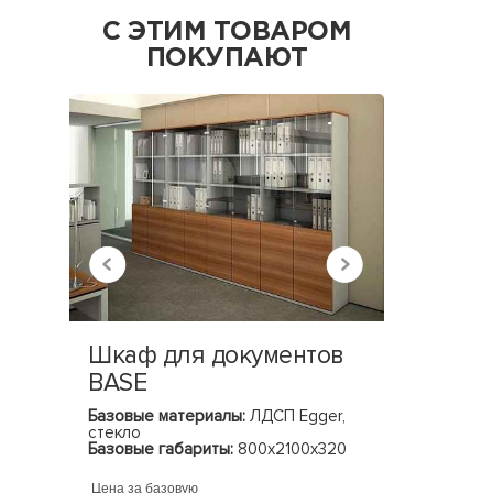
С ЭТИМ ТОВАРОМ
ПОКУПАЮТ
Шкаф для документов
Шкаф 
BASE
LACON
Базовые материалы:
ЛДСП Egger,
Базовые 
стекло
Базовые 
Базовые габариты:
800х2100х320
(ШхГхВ)
(ШхГхВ)
Цена за базовую
Цена за ба