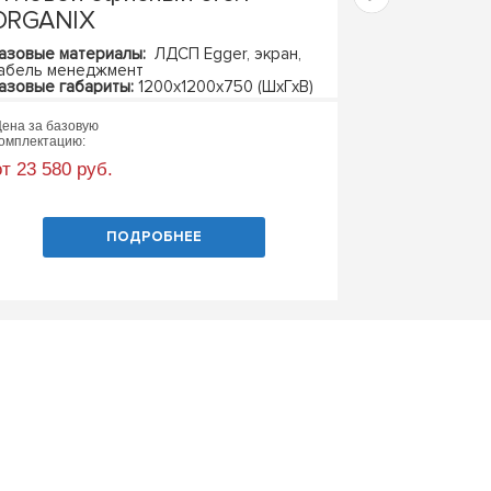
ORGANIX
азовые материалы:
ЛДСП Egger, экран,
Базовые матер
абель менеджмент
металлокаркас
азовые габариты:
1200х1200х750 (ШхГхВ)
Базовые габари
ена за базовую
Цена за базовую
омплектацию:
комплектацию:
от 23 580 руб.
от 27 600 руб
ПОДРОБНЕЕ