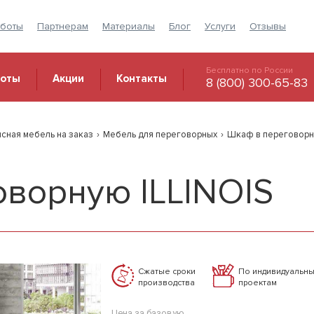
аботы
Партнерам
Материалы
Блог
Услуги
Отзывы
Бесплатно по России
боты
Акции
Контакты
8 (800) 300-65-83
сная мебель на заказ
›
Мебель для переговорных
›
Шкаф в переговорну
ворную ILLINOIS
Сжатые сроки
По индивидуальн
производства
проектам
Цена за базовую