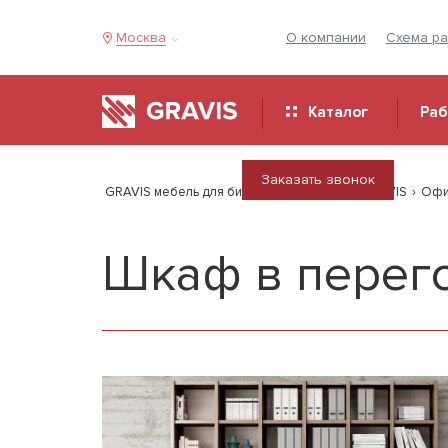
Москва
О компании
Схема р
Каталог
Ра
Заказать звонок
GRAVIS мебель для бизнеса
›
Продукция GRAVIS
›
Офи
Шкаф в перего