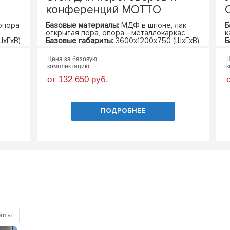
конференций MOTTO
опора
Базовые материалы:
МДФ в шпоне, лак
Б
открытая пора, опора - металлокаркас
к
хГхВ)
Базовые габариты:
3600х1200х750 (ШхГхВ)
Б
Цена за базовую
Ц
комплектацию:
к
от 132 650 руб.
ПОДРОБНЕЕ
боты