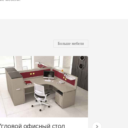
Больше мебели
Угловой офисный стол
Стол в о