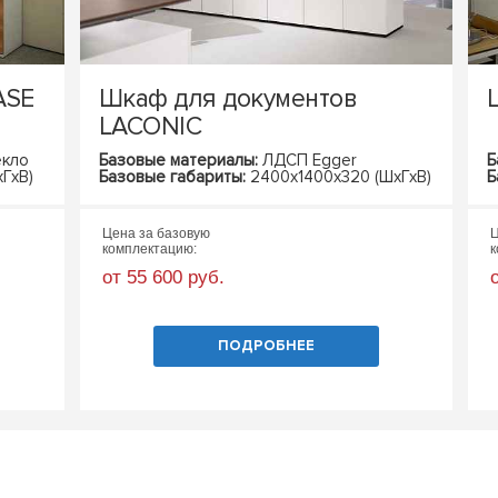
ASE
Шкаф для документов
LACONIC
екло
Базовые материалы:
ЛДСП Egger
Б
ГхВ)
Базовые габариты:
2400х1400х320 (ШхГхВ)
Б
Цена за базовую
Ц
комплектацию:
к
от 55 600 руб.
ПОДРОБНЕЕ