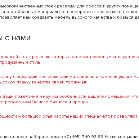
высококачественных стоек ресепшн для офисов и других помеще
ельно отобранные материалы от проверенных поставщиков, и, ко
 позволяет нам создавать мебель высокого качества и браться
 с нами
одажей стоек ресепшн, которые отвечают мировым стандартам к
 продуманный стиль.
честву с ведущими поставщиками материалов и комплектующих м
высокую планку качества своей продукции.
се Ваши пожелания и изучим особенности Вашего помещения, что
ю требованиям Вашего бизнеса и бренда.
щности и большой опыт работы наших специалистов позволяют н
епшн, просто наберите номер +7 (495) 740-93-95. Наши специали