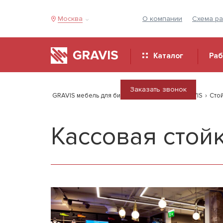
Москва
О компании
Схема р
Каталог
Ра
Заказать звонок
GRAVIS мебель для бизнеса
›
Продукция GRAVIS
›
Сто
Кассовая стой