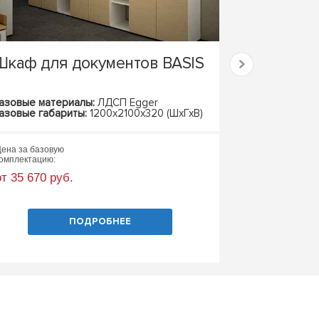
Шкаф для документов BASIS
Шкаф для
CENTRUM
азовые материалы:
ЛДСП Egger
Базовые матер
азовые габариты:
1200х2100х320 (ШхГхВ)
Базовые габари
ена за базовую
Цена за базовую
омплектацию:
комплектацию:
от 35 670 руб.
от 18 300 руб
ПОДРОБНЕЕ