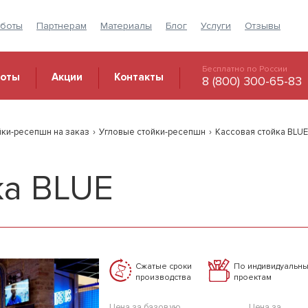
аботы
Партнерам
Материалы
Блог
Услуги
Отзывы
Бесплатно по России
боты
Акции
Контакты
8 (800) 300-65-83
йки-ресепшн на заказ
›
Угловые стойки-ресепшн
›
Кассовая стойка BLUE
ка BLUE
Сжатые сроки
По индивидуальн
производства
проектам
Цена за базовую
Цена за