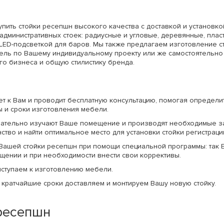
пить стойки ресепшн высокого качества с доставкой и установко
административных стоек: радиусные и угловые, деревянные, пла
LED-подсветкой для баров. Мы также предлагаем изготовление ст
ель по Вашему индивидуальному проекту или же самостоятельно
го бизнеса и общую стилистику бренда.
 к Вам и проводит бесплатную консультацию, помогая определит
ы и сроки изготовления мебели.
мательно изучают Ваше помещение и производят необходимые з
тво и найти оптимальное место для установки стойки регистраци
Вашей стойки ресепшн при помощи специальной программы: так 
щении и при необходимости внести свои коррективы.
иступаем к изготовлению мебели.
в кратчайшие сроки доставляем и монтируем Вашу новую стойку.
ресепшн