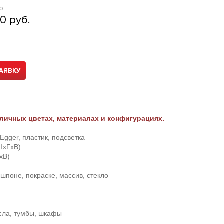
р:
0 руб.
АЯВКУ
личных цветах, материалах и конфигурациях.
Egger, пластик, подсветка
ШхГхВ)
хВ)
шпоне, покраске, массив, стекло
есла, тумбы, шкафы