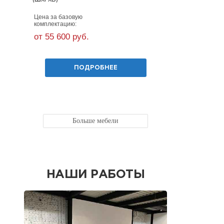
Базовые га
(ШхГхВ)
Цена за базовую
Цена за базо
комплектацию:
комплектацию
от 55 600 руб.
от 19 000 
ПОДРОБНЕЕ
Больше мебели
НАШИ РАБОТЫ