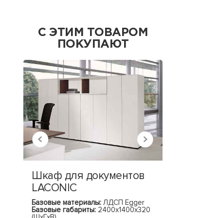
С ЭТИМ ТОВАРОМ
ПОКУПАЮТ
Шкаф для документов
Бенч-си
LACONIC
рабочих
Базовые материалы:
ЛДСП Egger
Базовые ма
Базовые габариты:
2400х1400х320
опора – мет
(ШхГхВ)
кабель мен