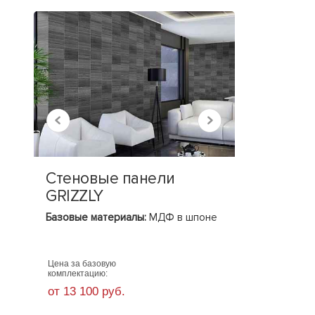
Стеновые панели
Стеновы
GRIZZLY
шпоне 
Базовые материалы:
МДФ в шпоне
Базовые ма
МДФ в шпон
Цена за базовую
Цена за базо
комплектацию:
комплектацию
от 13 100 руб.
от 19 900 