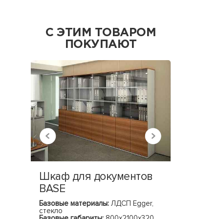
С ЭТИМ ТОВАРОМ
ПОКУПАЮТ
Шкаф для документов
Шкаф 
BASE
LACON
Базовые материалы:
ЛДСП Egger,
Базовые 
стекло
Базовые 
Базовые габариты:
800х2100х320
(ШхГхВ)