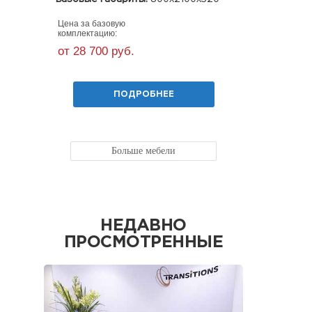
(ШхГхВ)
Цена за базовую
Цена за ба
комплектацию:
комплекта
от 28 700 руб.
от 55 60
ПОДРОБНЕЕ
Больше мебели
НЕДАВНО
ПРОСМОТРЕННЫЕ