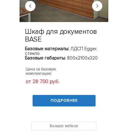
Шкаф для документов
Шкаф 
BASE
LACON
Базовые материалы:
ЛДСП Egger,
Базовые 
стекло
Базовые 
Базовые габариты:
800х2100х320
(ШхГхВ)
(ШхГхВ)
Цена за базовую
Цена за ба
комплектацию:
комплекта
от 28 700 руб.
от 55 60
ПОДРОБНЕЕ
Больше мебели