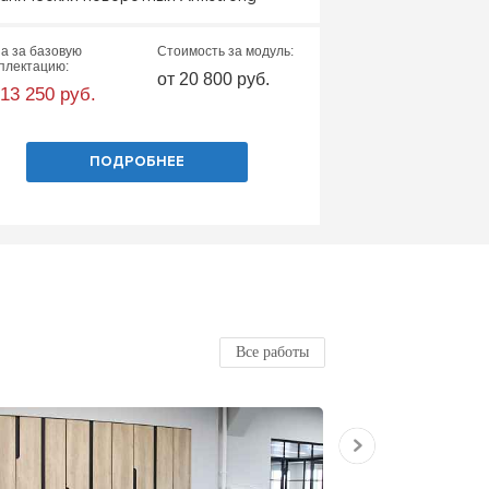
Базовые габарит
а за базовую
Стоимость за модуль:
Цена за базовую
плектацию:
комплектацию:
от 20 800 руб.
 13 250 руб.
от 19 000 руб.
ПОДРОБНЕЕ
П
Все работы