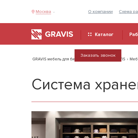
Москва
О компании
Схема р
Каталог
Ра
Заказать звонок
GRAVIS мебель для бизнеса
›
Продукция GRAVIS
›
Меб
Система хране