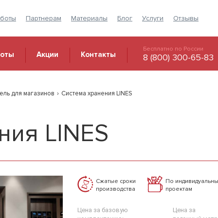
аботы
Партнерам
Материалы
Блог
Услуги
Отзывы
Бесплатно по России
боты
Акции
Контакты
8 (800) 300-65-83
ель для магазинов
›
Система хранения LINES
ния LINES
Сжатые сроки
По индивидуальн
производства
проектам
Цена за базовую
Цена за