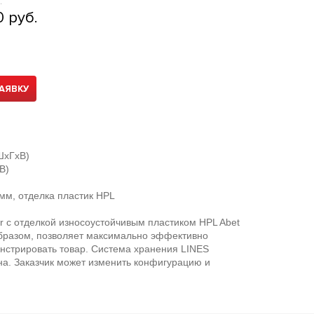
:
0 руб.
АЯВКУ
ШхГхВ)
В)
мм, отделка пластик HPL
 с отделкой износоустойчивым пластиком HPL Abet
образом, позволяет максимально эффективно
онстрировать товар. Система хранения LINES
на. Заказчик может изменить конфигурацию и