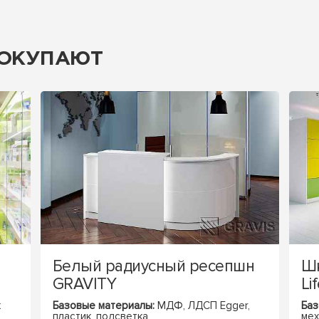
ПОКУПАЮТ
Белый радиусный ресепшн
Шк
GRAVITY
Li
к
Базовые материалы:
МДФ,
ЛДСП Egger,
Баз
пластик, подсветка
мех