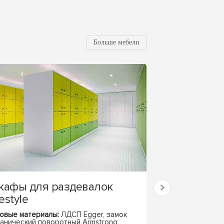
Больше мебели
афы для раздевалок
Бенч-систем
festyle
места STAR
овые материалы:
ЛДСП Egger, замок
Базовые материа
анический поворотный Armstrong
металлокаркас, э