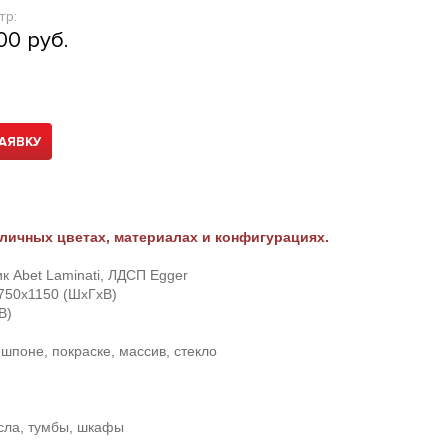
тр:
00 руб.
АЯВКУ
личных цветах, материалах и конфигурациях.
к Abet Laminati, ЛДСП Egger
750х1150 (ШхГхВ)
В)
шпоне, покраске, массив, стекло
есла, тумбы, шкафы