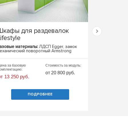
Шкафы для раздевалок
Бенч-сист
ifestyle
места STA
азовые материалы:
ЛДСП Egger, замок
Базовые матер
еханический поворотный Armstrong
металлокаркас,
Базовые габар
ена за базовую
Стоимость за модуль:
Цена за базовую
омплектацию:
комплектацию:
от 20 800 руб.
от 13 250 руб.
от 19 000 руб
ПОДРОБНЕЕ