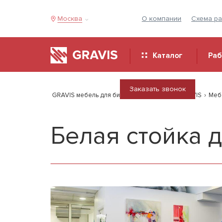
Москва
О компании
Схема р
Каталог
Ра
Заказать звонок
GRAVIS мебель для бизнеса
›
Продукция GRAVIS
›
Меб
Белая стойка 