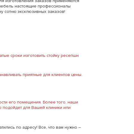
ля изготовления заказов применяются
 мебель настоящие профессионалы
ну сотню эксклюзивных заказов!
тые сроки изготовить стойку ресепшн
навливать приятные для клиентов цены.
сти его помещения. Более того, наши
о подойдет для Вашей клиники или
тились по адресу! Все, что вам нужно –