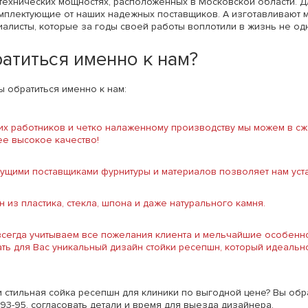
ехнических мощностях, расположенных в Московской области. Д
мплектующие от наших надежных поставщиков. А изготавливают
алисты, которые за годы своей работы воплотили в жизнь не од
атиться именно к нам?
ы обратиться именно к нам:
х работников и четко налаженному производству мы можем в сжа
ее высокое качество!
ущими поставщиками фурнитуры и материалов позволяет нам уста
из пластика, стекла, шпона и даже натурального камня.
всегда учитываем все пожелания клиента и мельчайшие особенно
ать для Вас уникальный дизайн стойки ресепшн, который идеальн
 стильная сойка ресепшн для клиники по выгодной цене? Вы обра
-93-95, согласовать детали и время для выезда дизайнера.