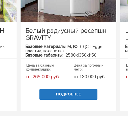
TH
Белый радиусный ресепшн
GRAVITY
L
тик
Базовые материалы:
МДФ,
ЛДСП Egger,
Б
пластик, подсветка
м
Базовые габариты:
2580х1350х1150
(ШхГхВ)
Цена за базовую
Цена за погонный
Ц
комплектацию:
метр:
к
от 265 000 руб.
от 130 000 руб.
ПОДРОБНЕЕ