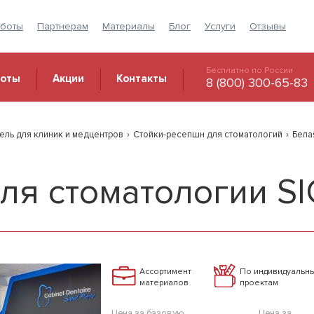
аботы
Партнерам
Материалы
Блог
Услуги
Отзывы
Бесплатно по России
боты
Акции
Контакты
8 (800) 300-65-83
ель для клиник и медцентров
›
Стойки-ресепшн для стоматологий
›
Бела
для стоматологии S
Ассортимент
По индивидуальн
материалов
проектам
Цена за базовую
Цена за