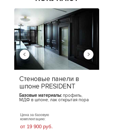
Стеновые панели в
Стенов
шпоне PRESIDENT
STIRLIN
Базовые материалы:
профиль,
Базовые ма
МДФ в шпоне, лак открытая пора
лак открыт
Цена за базовую
Цена за базо
комплектацию:
комплектацию
от 19 900 руб.
от 12 800 