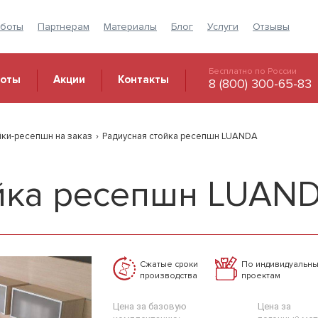
аботы
Партнерам
Материалы
Блог
Услуги
Отзывы
Бесплатно по России
боты
Акции
Контакты
8 (800) 300-65-83
йки-ресепшн на заказ
›
Радиусная стойка ресепшн LUANDA
ойка ресепшн LUAN
Сжатые сроки
По индивидуальн
производства
проектам
Цена за базовую
Цена за