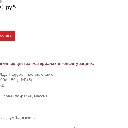
р:
0 руб.
АЯВКУ
личных цветах, материалах и конфигурациях.
ДСП Egger, пластик, стекло
00х1150 (ШхГхВ)
хВ)
шпоне, покраске, массив
есла, тумбы, шкафы