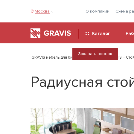
Москва
О компании
Схема р
Каталог
Ра
Заказать звонок
GRAVIS мебель для бизнеса
›
Продукция GRAVIS
›
Сто
Радиусная ст