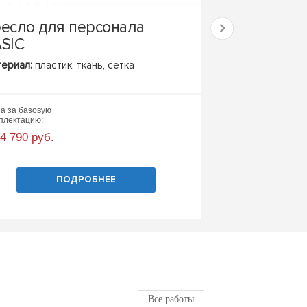
есло для персонала
Кресло FO
SIC
ериал:
пластик, ткань, сетка
Материал:
пластик
а за базовую
Цена за базовую
плектацию:
комплектацию:
 4 790 руб.
от 8 120 руб.
ПОДРОБНЕЕ
П
Все работы