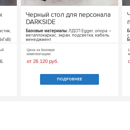
н
Черный стол для персонала
DARKSIDE
стик,
Базовые материалы:
ЛДСП Egger, опора –
Б
металлокаркас, экран, подсветка, кабель
с
хГхВ)
менеджмент
Б
Базовые габариты:
1200х600х750 (ШхГхВ)
ный
Цена за базовую
Ц
комплектацию:
к
от 26 120 руб.
б.
ПОДРОБНЕЕ