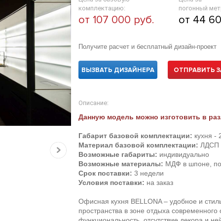
комплектацию:
погонный мет
от 107 000 руб.
от 44 60
Получите расчет и бесплатный дизайн-проект
ВЫЗВАТЬ ДИЗАЙНЕРА
ОТПРАВИТЬ З
Описание:
Данную модель можно изготовить в раз
Габарит базовой комплектации:
кухня -
Материал базовой комплектации:
ЛДСП E
Возможные габариты:
индивидуально
Возможные материалы:
МДФ в шпоне, по
Срок поставки:
3 недели
Условия поставки:
на заказ
Офисная кухня BELLONA – удобное и стил
пространства в зоне отдыха современного
функциональность, отсутствие декора и не