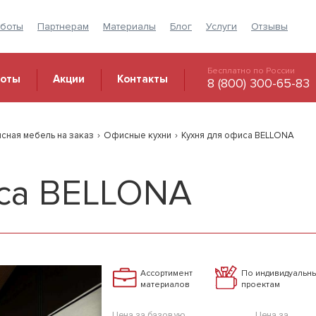
аботы
Партнерам
Материалы
Блог
Услуги
Отзывы
Бесплатно по России
боты
Акции
Контакты
8 (800) 300-65-83
сная мебель на заказ
›
Офисные кухни
›
Кухня для офиса BELLONA
иса BELLONA
Ассортимент
По индивидуальн
материалов
проектам
Цена за базовую
Цена за