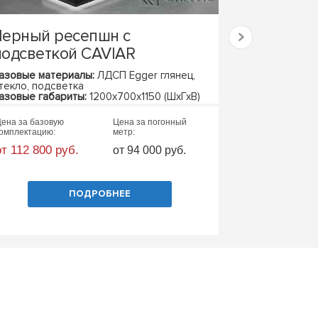
Черный ресепшн с
Стол в пе
подсветкой CAVIAR
DIPLOMAT
азовые материалы:
ЛДСП Egger глянец,
Базовые матер
текло, подсветка
Базовые габари
азовые габариты:
1200х700х1150 (ШхГхВ)
ена за базовую
Цена за погонный
Цена за базовую
омплектацию:
метр:
комплектацию:
от 112 800 руб.
от 111 044 ру
от 94 000 руб.
ПОДРОБНЕЕ