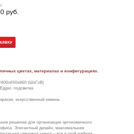
р:
0 руб.
АЯВКУ
личных цветах, материалах и конфигурациях.
 2400х650х860 (ШхГхВ)
gger, подсветка
краске, искусственный камень
ьное решение для организации эргономичного
 офиса. Элегантный дизайн, максимальная
йтральная цветовая гамма – все в этой мебели