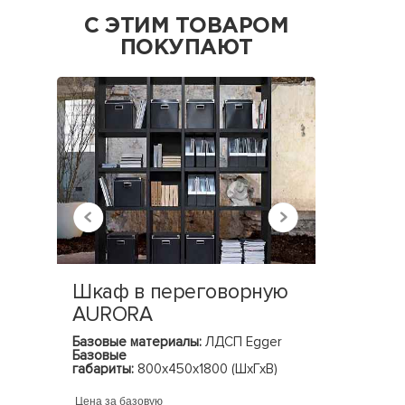
С ЭТИМ ТОВАРОМ
ПОКУПАЮТ
Шкаф в переговорную
Шкаф 
AURORA
CONC
Базовые материалы:
ЛДСП Egger
Базовые 
Базовые
Базовые 
габариты:
800х450х1800 (ШхГхВ)
(ШхГхВ)
Цена за базовую
Цена за ба