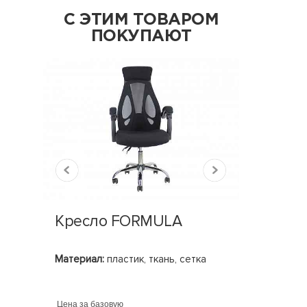
С ЭТИМ ТОВАРОМ
ПОКУПАЮТ
Кресло FORMULA
Тумба
TOWE
Материал:
пластик, ткань, сетка
Базовые 
Базовые 
700х450х
Цена за базовую
Цена за ба