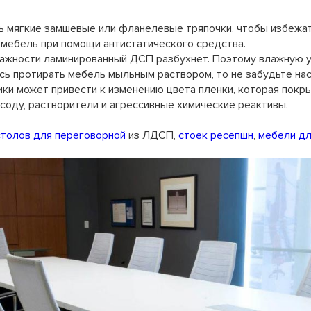
ь мягкие замшевые или фланелевые тряпочки, чтобы избежат
 мебель при помощи антистатического средства.
лажности ламинированный ДСП разбухнет. Поэтому влажную у
сь протирать мебель мыльным раствором, то не забудьте нас
ики может привести к изменению цвета пленки, которая покр
 соду, растворители и агрессивные химические реактивы.
столов для переговорной
из ЛДСП,
стоек ресепшн
,
мебели дл