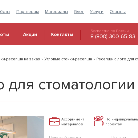
аботы
Партнерам
Материалы
Блог
Услуги
Отзывы
Бесплатно по России
боты
Акции
Контакты
8 (800) 300-65-83
йки-ресепшн на заказ
›
Угловые стойки-ресепшн
›
Ресепшн с лого для 
о для стоматологи
Ассортимент
По индивидуальн
материалов
проектам
Цена за базовую
Цена за