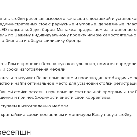
пить стойки ресепшн высокого качества с доставкой и установко
административных стоек: радиусные и угловые, деревянные, пла
LED-подсветкой для баров. Мы также предлагаем изготовление ст
ель по Вашему индивидуальному проекту или же самостоятельно
го бизнеса и общую стилистику бренда.
 к Вам и проводит бесплатную консультацию, помогая определит
ы и сроки изготовления мебели.
мательно изучают Ваше помещение и производят необходимые з
тво и найти оптимальное место для установки стойки регистраци
Вашей стойки ресепшн при помощи специальной программы: так 
щении и при необходимости внести свои коррективы.
иступаем к изготовлению мебели.
в кратчайшие сроки доставляем и монтируем Вашу новую стойку.
ресепшн