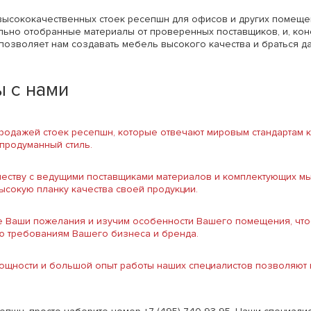
высококачественных стоек ресепшн для офисов и других помеще
ельно отобранные материалы от проверенных поставщиков, и, ко
 позволяет нам создавать мебель высокого качества и браться
 с нами
одажей стоек ресепшн, которые отвечают мировым стандартам к
 продуманный стиль.
честву с ведущими поставщиками материалов и комплектующих м
высокую планку качества своей продукции.
се Ваши пожелания и изучим особенности Вашего помещения, что
ю требованиям Вашего бизнеса и бренда.
щности и большой опыт работы наших специалистов позволяют н