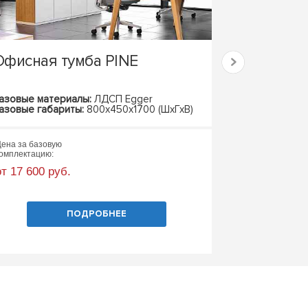
Офисная тумба PINE
Шкаф в п
AURORA
азовые материалы:
ЛДСП Egger
Базовые матер
азовые габариты:
800х450х1700 (ШхГхВ)
Базовые габари
ена за базовую
Цена за базовую
омплектацию:
комплектацию:
от 17 600 руб.
от 23 400 руб
ПОДРОБНЕЕ