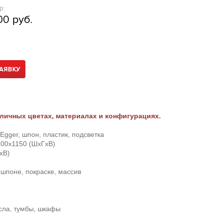
р:
00 руб.
АЯВКУ
личных цветах, материалах и конфигурациях.
gger, шпон, пластик, подсветка
00х1150 (ШхГхВ)
хВ)
шпоне, покраске, массив
есла, тумбы, шкафы