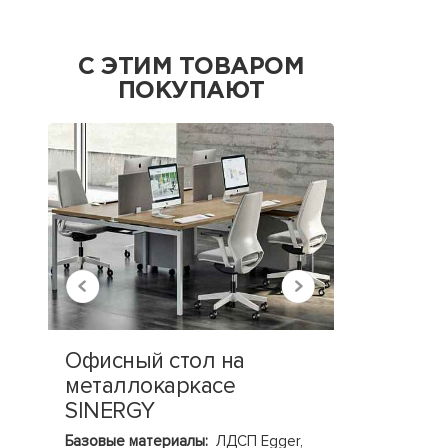
С ЭТИМ ТОВАРОМ
ПОКУПАЮТ
Офисный стол на
Тумба д
металлокаркасе
ELEME
SINERGY
Базовые ма
Базовые
Базовые материалы:
ЛДСП Egger,
габариты:
8