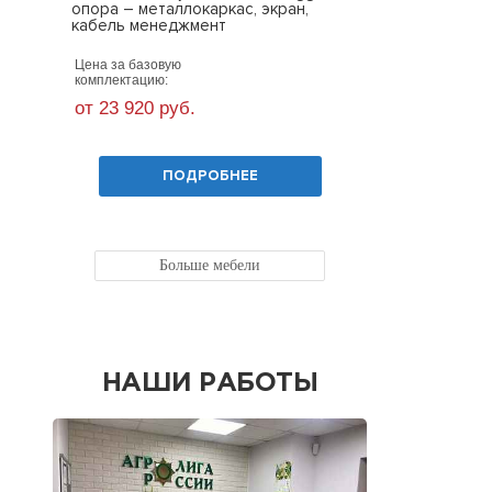
опора – металлокаркас, экран,
кабель менеджмент
Цена за базо
Базовые габариты:
1200х600х750
комплектацию
(ШхГхВ)
Цена за базовую
от 17 600 
комплектацию:
от 23 920 руб.
ПОДРОБНЕЕ
Больше мебели
НАШИ РАБОТЫ