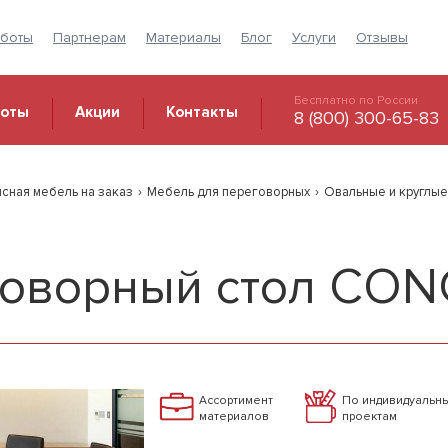
аботы
Партнерам
Материалы
Блог
Услуги
Отзывы
Бесплатно по России
боты
Акции
Контакты
8 (800) 300-65-83
сная мебель на заказ
›
Мебель для переговорных
›
Овальные и круглые
говорный стол CO
Ассортимент
По индивидуальн
материалов
проектам