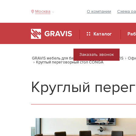
Москва
О компании
Схема р
Каталог
Ра
Заказать звонок
GRAVIS мебель для бизнеса
›
Продукция GRAVIS
›
Офи
›
Круглый переговорный стол CONGA
Круглый пере