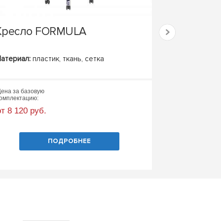
Кресло FORMULA
Тумба для
атериал:
пластик, ткань, сетка
Базовые матер
Базовые габар
ена за базовую
Цена за базовую
омплектацию:
комплектацию:
от 8 120 руб.
от 17 600 руб
ПОДРОБНЕЕ