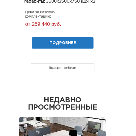
габариты:
3500х3500х750 (ШхГхВ)
Цена за ба
комплекта
Цена за базовую
от 11 30
комплектацию:
от 259 440 руб.
ПОДРОБНЕЕ
Больше мебели
НЕДАВНО
ПРОСМОТРЕННЫЕ