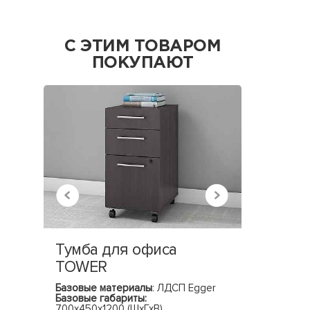
С ЭТИМ ТОВАРОМ
ПОКУПАЮТ
Тумба для офиса
Кресл
TOWER
Базовые материалы
: ЛДСП Egger
Материал
Базовые габариты:
сетка, эк
700х450х1200 (ШхГхВ)