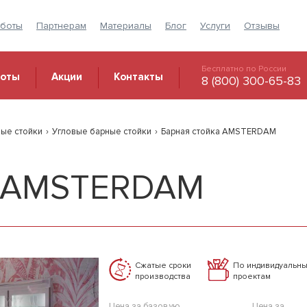
аботы
Партнерам
Материалы
Блог
Услуги
Отзывы
Бесплатно по России
боты
Акции
Контакты
8 (800) 300-65-83
ные стойки
›
Угловые барные стойки
›
Барная стойка AMSTERDAM
а AMSTERDAM
Сжатые сроки
По индивидуальн
производства
проектам
Цена за базовую
Цена за