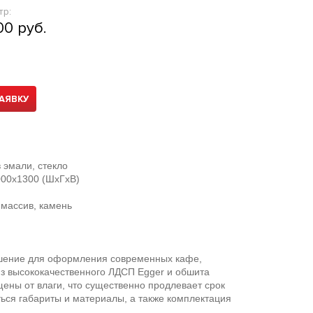
тр:
00 руб.
АЯВКУ
эмали, стекло
00х1300 (ШхГхВ)
 массив, камень
шение для оформления современных кафе,
из высококачественного ЛДСП Egger и обшита
ены от влаги, что существенно продлевает срок
ься габариты и материалы, а также комплектация