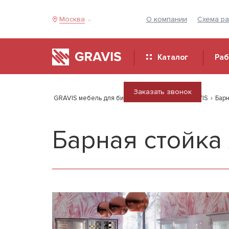
Москва
О компании
Схема р
Каталог
Ра
Заказать звонок
GRAVIS мебель для бизнеса
›
Продукция GRAVIS
›
Бар
Барная стойк