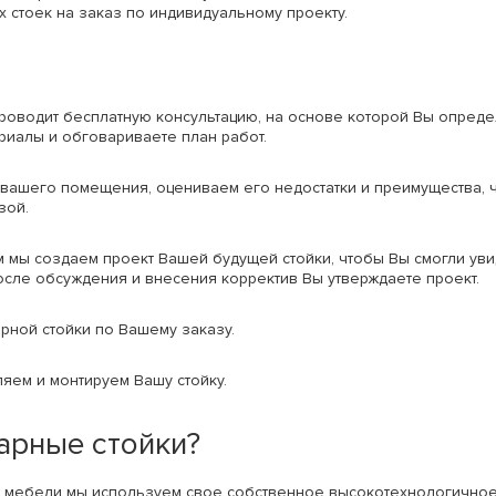
 стоек на заказ по индивидуальному проекту.
роводит бесплатную консультацию, на основе которой Вы опреде
риалы и обговариваете план работ.
вашего помещения, оцениваем его недостатки и преимущества, 
зой.
мы создаем проект Вашей будущей стойки, чтобы Вы смогли увиде
осле обсуждения и внесения корректив Вы утверждаете проект.
рной стойки по Вашему заказу.
яем и монтируем Вашу стойку.
арные стойки?
ой мебели мы используем свое собственное высокотехнологично