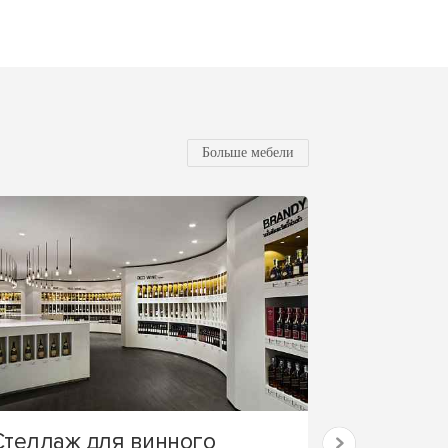
Больше мебели
Стеллаж для винного
Стеновые 