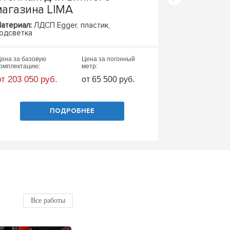
магазина LIMA
атериал:
ЛДСП Egger, пластик,
Базовые матер
одсветка
открытая пора
ена за базовую
Цена за погонный
Цена за базовую
омплектацию:
метр:
комплектацию:
от 203 050 руб.
от 12 800 руб
от 65 500 руб.
ПОДРОБНЕЕ
Все работы